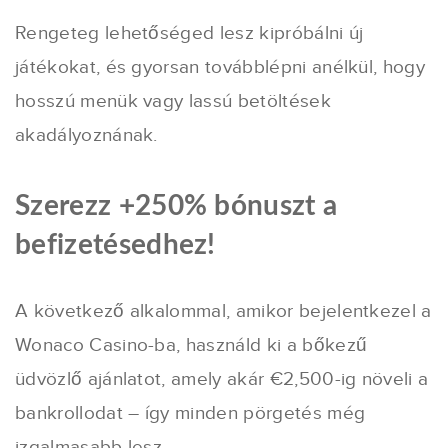
Rengeteg lehetőséged lesz kipróbálni új
játékokat, és gyorsan továbblépni anélkül, hogy
hosszú menük vagy lassú betöltések
akadályoznának.
Szerezz +250% bónuszt a
befizetésedhez!
A következő alkalommal, amikor bejelentkezel a
Wonaco Casino-ba, használd ki a bőkezű
üdvözlő ajánlatot, amely akár €2,500-ig növeli a
bankrollodat – így minden pörgetés még
izgalmasabb lesz.