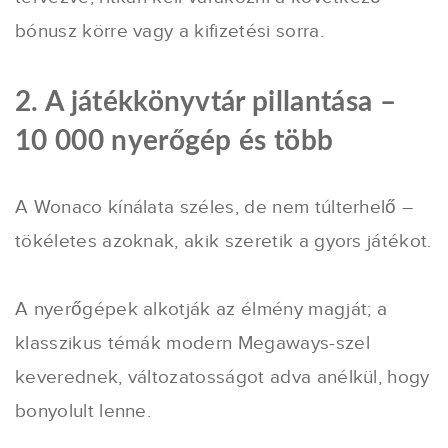
bónusz körre vagy a kifizetési sorra.
2. A játékkönyvtár pillantása –
10 000 nyerőgép és több
A Wonaco kínálata széles, de nem túlterhelő –
tökéletes azoknak, akik szeretik a gyors játékot.
A nyerőgépek alkotják az élmény magját; a
klasszikus témák modern Megaways-szel
keverednek, változatosságot adva anélkül, hogy
bonyolult lenne.