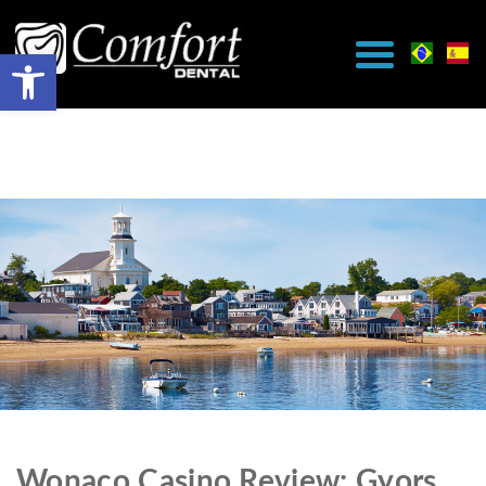
Wonaco Casino Review: Gyors