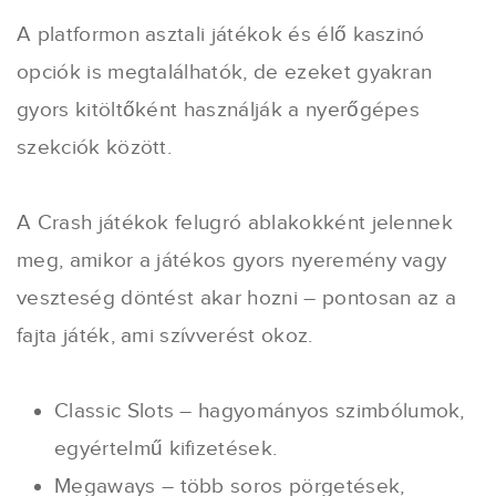
A platformon asztali játékok és élő kaszinó
opciók is megtalálhatók, de ezeket gyakran
gyors kitöltőként használják a nyerőgépes
szekciók között.
A Crash játékok felugró ablakokként jelennek
meg, amikor a játékos gyors nyeremény vagy
veszteség döntést akar hozni – pontosan az a
fajta játék, ami szívverést okoz.
Classic Slots – hagyományos szimbólumok,
egyértelmű kifizetések.
Megaways – több soros pörgetések,