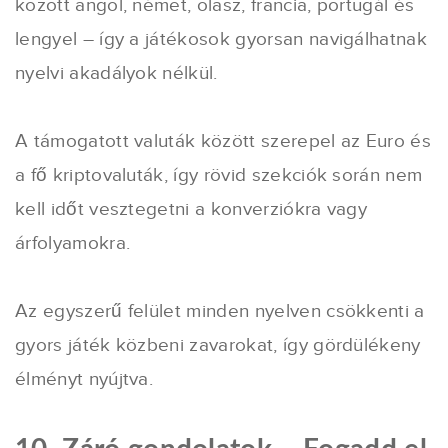
között angol, német, olasz, francia, portugál és
lengyel – így a játékosok gyorsan navigálhatnak
nyelvi akadályok nélkül.
A támogatott valuták között szerepel az Euro és
a fő kriptovaluták, így rövid szekciók során nem
kell időt vesztegetni a konverziókra vagy
árfolyamokra.
Az egyszerű felület minden nyelven csökkenti a
gyors játék közbeni zavarokat, így gördülékeny
élményt nyújtva.