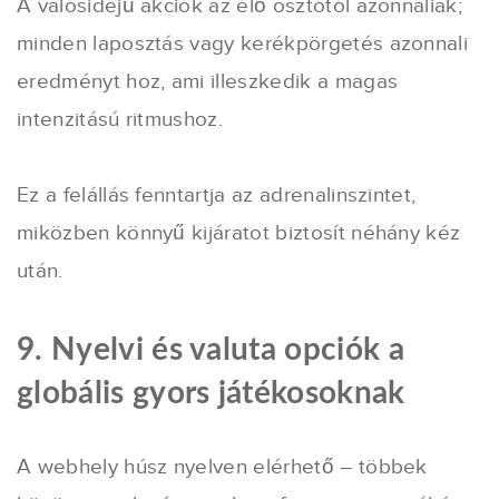
A valósidejű akciók az élő osztótól azonnaliak;
minden laposztás vagy kerékpörgetés azonnali
eredményt hoz, ami illeszkedik a magas
intenzitású ritmushoz.
Ez a felállás fenntartja az adrenalinszintet,
miközben könnyű kijáratot biztosít néhány kéz
után.
9. Nyelvi és valuta opciók a
globális gyors játékosoknak
A webhely húsz nyelven elérhető – többek