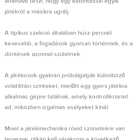
lehetővé teszi, hogy egy kattintással egyik
játékról a másikra ugrálj.
A tipikus szekció általában húsz percnél
kevesebb, a fogadások gyorsan történnek, és a
döntések azonnal születnek.
A játékosok gyakran próbálgatják különböző
volatilitási szinteket, mielőtt egy gyors játékra
alkalmas gépre találnak, amely kontrollérzetet
ad, miközben izgalmas esélyeket kínál.
Mivel a játékmechanika rövid szünetekre van
tervezve, ritkán kell várakozni a következő