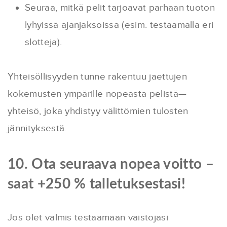
Seuraa, mitkä pelit tarjoavat parhaan tuoton
lyhyissä ajanjaksoissa (esim. testaamalla eri
slotteja).
Yhteisöllisyyden tunne rakentuu jaettujen
kokemusten ympärille nopeasta pelistä—
yhteisö, joka yhdistyy välittömien tulosten
jännityksestä.
10. Ota seuraava nopea voitto –
saat +250 % talletuksestasi!
Jos olet valmis testaamaan vaistojasi