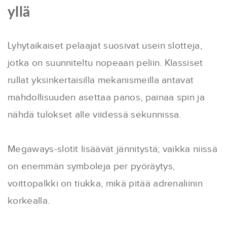
yllä
Lyhytaikaiset pelaajat suosivat usein slotteja,
jotka on suunniteltu nopeaan peliin. Klassiset
rullat yksinkertaisilla mekanismeilla antavat
mahdollisuuden asettaa panos, painaa spin ja
nähdä tulokset alle viidessä sekunnissa.
Megaways-slotit lisäävät jännitystä; vaikka niissä
on enemmän symboleja per pyöräytys,
voittopalkki on tiukka, mikä pitää adrenaliinin
korkealla.