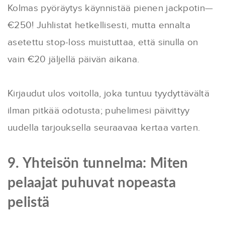
Kolmas pyöräytys käynnistää pienen jackpotin—
€250! Juhlistat hetkellisesti, mutta ennalta
asetettu stop-loss muistuttaa, että sinulla on
vain €20 jäljellä päivän aikana.
Kirjaudut ulos voitolla, joka tuntuu tyydyttävältä
ilman pitkää odotusta; puhelimesi päivittyy
uudella tarjouksella seuraavaa kertaa varten.
9. Yhteisön tunnelma: Miten
pelaajat puhuvat nopeasta
pelistä