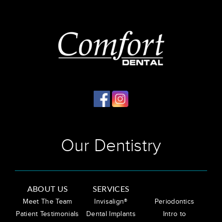
Our Dentistry
ABOUT US
SERVICES
Meet The Team
Invisalign®
Periodontics
Patient Testimonials
Dental Implants
Intro to