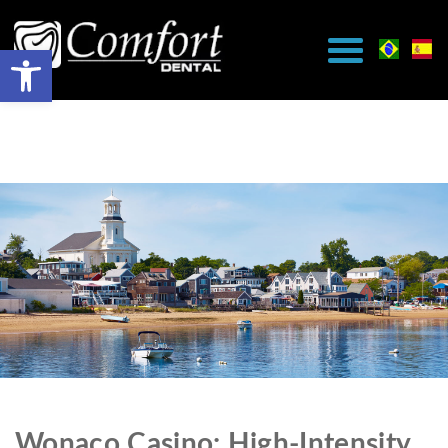
Wonaco Casino: High‑Intensity