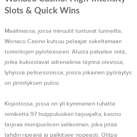
Slots & Quick Wins
Maailmassa, jossa minuutit tuntuvat tunneilta,
Wonaco Casino kutsuu pelaajat sukeltamaan
toimintojen pyörteeseen. Alusta palvelee niitä,
jotka kukoistavat adrenaliinia täynnä olevissa,
lyhyissä pelisessioissa, joissa jokainen pyöräytys
on jännityksen pulssi.
Kirjastossa, jossa on yli kymmenen tuhatta
nimikettä 97 huippuluokan tarjoajalta, kasino
tarjoaa monipuolisen valikoiman, joka pitää
tahdin ripeänä ja palkitsee nopeasti. Olitpa