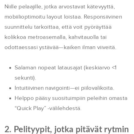
Niille pelaajille, jotka arvostavat kätevyyttä,
mobiilioptimoitu layout loistaa. Responsiivinen
suunnittelu tarkoittaa, että voit pyöräyttää
kolikkoa metroasemalla, kahvitauolla tai
odottaessasi ystävää—kaiken ilman viiveitä.
Salaman nopeat latausajat (keskiarvo <1
sekunti).
Intuitiivinen navigointi—ei piilovalikoita.
Helppo pääsy suosituimpiin peleihin omasta
“Quick Play” -välilehdestä.
2. Pelityypit, jotka pitävät rytmin