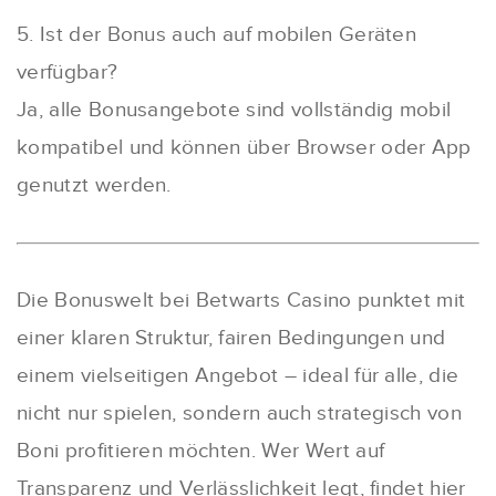
5. Ist der Bonus auch auf mobilen Geräten
verfügbar?
Ja, alle Bonusangebote sind vollständig mobil
kompatibel und können über Browser oder App
genutzt werden.
Die Bonuswelt bei Betwarts Casino punktet mit
einer klaren Struktur, fairen Bedingungen und
einem vielseitigen Angebot – ideal für alle, die
nicht nur spielen, sondern auch strategisch von
Boni profitieren möchten. Wer Wert auf
Transparenz und Verlässlichkeit legt, findet hier