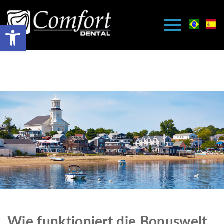
Wie funktioniert die Bonuswelt