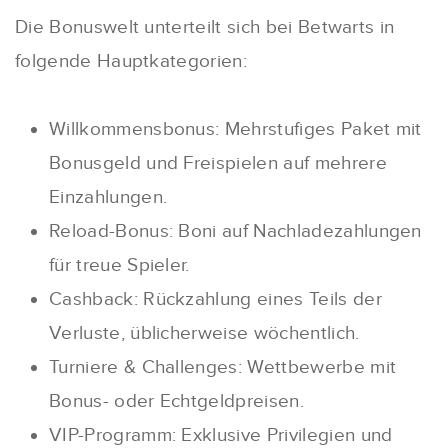
Die Bonuswelt unterteilt sich bei Betwarts in
folgende Hauptkategorien:
Willkommensbonus: Mehrstufiges Paket mit
Bonusgeld und Freispielen auf mehrere
Einzahlungen.
Reload-Bonus: Boni auf Nachladezahlungen
für treue Spieler.
Cashback: Rückzahlung eines Teils der
Verluste, üblicherweise wöchentlich.
Turniere & Challenges: Wettbewerbe mit
Bonus- oder Echtgeldpreisen.
VIP-Programm: Exklusive Privilegien und