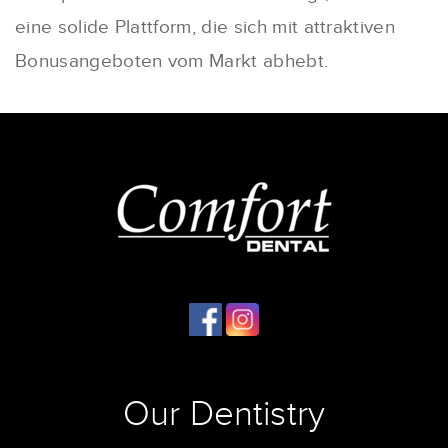
eine solide Plattform, die sich mit attraktiven
Bonusangeboten vom Markt abhebt.
Our Dentistry