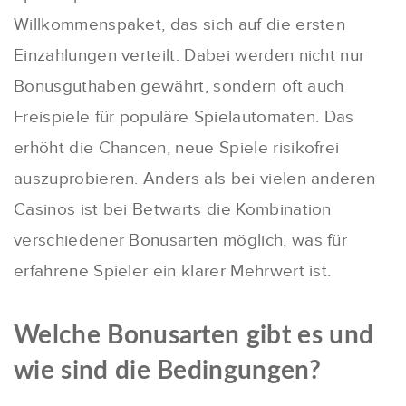
Willkommenspaket, das sich auf die ersten
Einzahlungen verteilt. Dabei werden nicht nur
Bonusguthaben gewährt, sondern oft auch
Freispiele für populäre Spielautomaten. Das
erhöht die Chancen, neue Spiele risikofrei
auszuprobieren. Anders als bei vielen anderen
Casinos ist bei Betwarts die Kombination
verschiedener Bonusarten möglich, was für
erfahrene Spieler ein klarer Mehrwert ist.
Welche Bonusarten gibt es und
wie sind die Bedingungen?