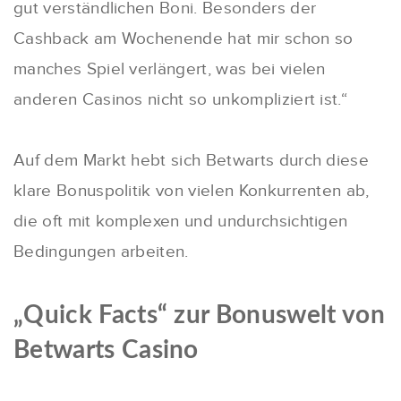
gut verständlichen Boni. Besonders der
Cashback am Wochenende hat mir schon so
manches Spiel verlängert, was bei vielen
anderen Casinos nicht so unkompliziert ist.“
Auf dem Markt hebt sich Betwarts durch diese
klare Bonuspolitik von vielen Konkurrenten ab,
die oft mit komplexen und undurchsichtigen
Bedingungen arbeiten.
„Quick Facts“ zur Bonuswelt von
Betwarts Casino