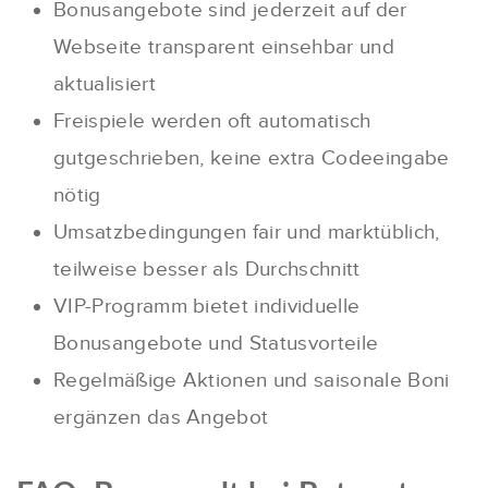
Bonusangebote sind jederzeit auf der
Webseite transparent einsehbar und
aktualisiert
Freispiele werden oft automatisch
gutgeschrieben, keine extra Codeeingabe
nötig
Umsatzbedingungen fair und marktüblich,
teilweise besser als Durchschnitt
VIP-Programm bietet individuelle
Bonusangebote und Statusvorteile
Regelmäßige Aktionen und saisonale Boni
ergänzen das Angebot