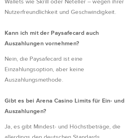
Wallets wie Skrill oder Neteller – wegen ihrer
Nutzerfreundlichkeit und Geschwindigkeit.
Kann ich mit der Paysafecard auch
Auszahlungen vornehmen?
Nein, die Paysafecard ist eine
Einzahlungsoption, aber keine
Auszahlungsmethode.
Gibt es bei Arena Casino Limits für Ein- und
Auszahlungen?
Ja, es gibt Mindest- und Höchstbeträge, die
allerdings den deutschen Standards