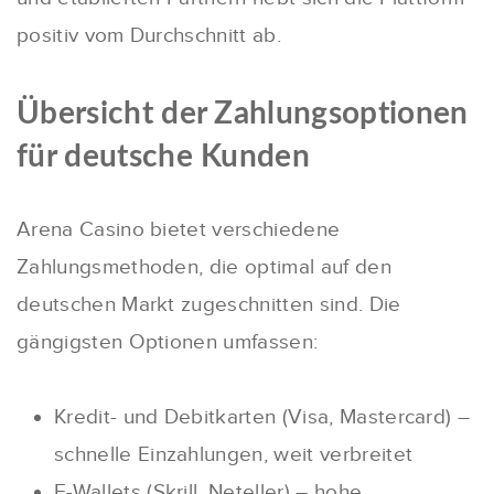
positiv vom Durchschnitt ab.
Übersicht der Zahlungsoptionen
für deutsche Kunden
Arena Casino bietet verschiedene
Zahlungsmethoden, die optimal auf den
deutschen Markt zugeschnitten sind. Die
gängigsten Optionen umfassen:
Kredit- und Debitkarten (Visa, Mastercard) –
schnelle Einzahlungen, weit verbreitet
E-Wallets (Skrill, Neteller) – hohe