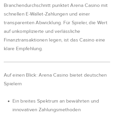
Branchendurchschnitt punktet Arena Casino mit
schnellen E-Wallet-Zahlungen und einer
transparenten Abwicklung. Für Spieler, die Wert
auf unkomplizierte und verlässliche
Finanztransaktionen legen, ist das Casino eine
klare Empfehlung.
Auf einen Blick: Arena Casino bietet deutschen
Spielern
Ein breites Spektrum an bewährten und
innovativen Zahlungsmethoden