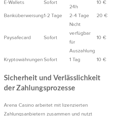
E-Wallets
Sofort
10 €
24h
Banküberweisung
1-2 Tage
2-4 Tage
20 €
Nicht
verfügbar
Paysafecard
Sofort
10 €
für
Auszahlung
Kryptowährungen
Sofort
1 Tag
10 €
Sicherheit und Verlässlichkeit
der Zahlungsprozesse
Arena Casino arbeitet mit lizenzierten
Zahlungsanbietern zusammen und nutzt