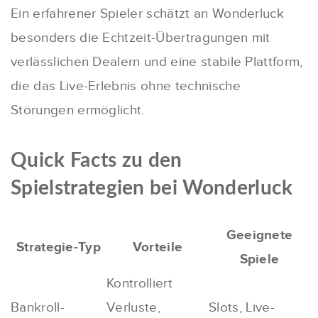
Ein erfahrener Spieler schätzt an Wonderluck
besonders die Echtzeit-Übertragungen mit
verlässlichen Dealern und eine stabile Plattform,
die das Live-Erlebnis ohne technische
Störungen ermöglicht.
Quick Facts zu den
Spielstrategien bei Wonderluck
Geeignete
Strategie-Typ
Vorteile
Spiele
Kontrolliert
Bankroll-
Verluste,
Slots, Live-