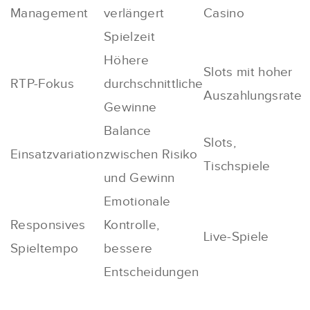
Management
verlängert
Casino
Spielzeit
Höhere
Slots mit hoher
RTP-Fokus
durchschnittliche
Auszahlungsrate
Gewinne
Balance
Slots,
Einsatzvariation
zwischen Risiko
Tischspiele
und Gewinn
Emotionale
Responsives
Kontrolle,
Live-Spiele
Spieltempo
bessere
Entscheidungen