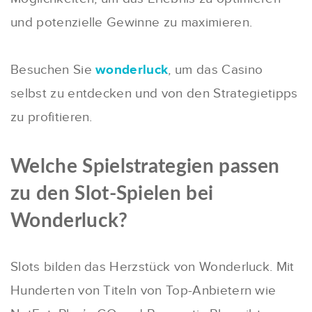
und potenzielle Gewinne zu maximieren.
Besuchen Sie
wonderluck
, um das Casino
selbst zu entdecken und von den Strategietipps
zu profitieren.
Welche Spielstrategien passen
zu den Slot-Spielen bei
Wonderluck?
Slots bilden das Herzstück von Wonderluck. Mit
Hunderten von Titeln von Top-Anbietern wie