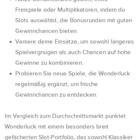
Freispiele oder Multiplikatoren, indem du
Slots auswählst, die Bonusrunden mit guten
Gewinnchancen bieten.
Variiere deine Einsätze, um sowohl längeres
Spielvergnügen als auch Chancen auf hohe
Gewinne zu kombinieren.
Probieren Sie neue Spiele, die Wonderluck
regelmäßig ergänzt, um frische
Gewinnchancen zu entdecken.
Im Vergleich zum Durchschnittsmarkt punktet
Wonderluck mit einem besonders breit
gefächerten Slot-Portfolio, das sowohl Klassiker