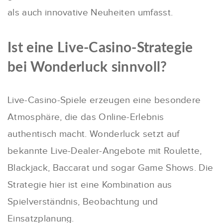
als auch innovative Neuheiten umfasst.
Ist eine Live-Casino-Strategie
bei Wonderluck sinnvoll?
Live-Casino-Spiele erzeugen eine besondere
Atmosphäre, die das Online-Erlebnis
authentisch macht. Wonderluck setzt auf
bekannte Live-Dealer-Angebote mit Roulette,
Blackjack, Baccarat und sogar Game Shows. Die
Strategie hier ist eine Kombination aus
Spielverständnis, Beobachtung und
Einsatzplanung.