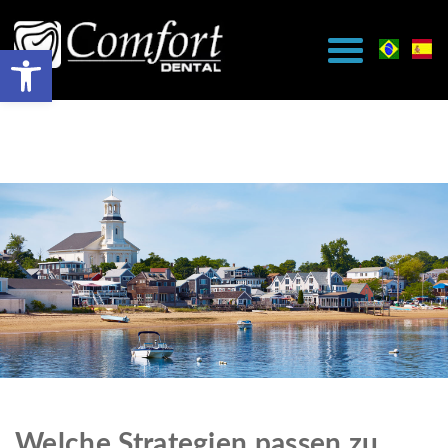
Welche Strategien passen zu