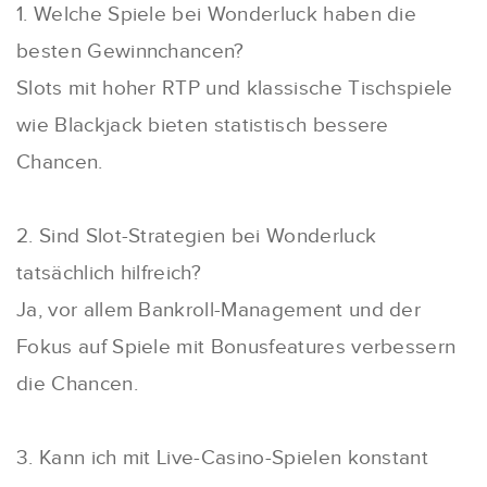
1. Welche Spiele bei Wonderluck haben die
besten Gewinnchancen?
Slots mit hoher RTP und klassische Tischspiele
wie Blackjack bieten statistisch bessere
Chancen.
2. Sind Slot-Strategien bei Wonderluck
tatsächlich hilfreich?
Ja, vor allem Bankroll-Management und der
Fokus auf Spiele mit Bonusfeatures verbessern
die Chancen.
3. Kann ich mit Live-Casino-Spielen konstant