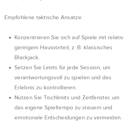
Empfohlene taktische Ansätze:
Konzentrieren Sie sich auf Spiele mit relativ
geringem Hausvorteil, z. B. klassisches
Blackjack.
Setzen Sie Limits für jede Session, um
verantwortungsvoll zu spielen und das
Erlebnis zu kontrollieren.
Nutzen Sie Tischlimits und Zeitfenster, um
das eigene Spieltempo zu steuern und
emotionale Entscheidungen zu vermeiden.