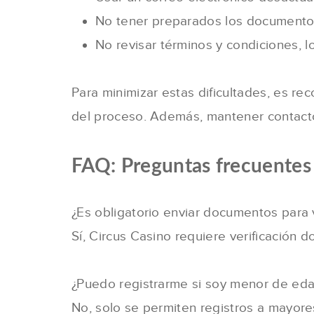
No tener preparados los documentos 
No revisar términos y condiciones, 
Para minimizar estas dificultades, es r
del proceso. Además, mantener contacto 
FAQ: Preguntas frecuentes 
¿Es obligatorio enviar documentos para v
Sí, Circus Casino requiere verificación 
¿Puedo registrarme si soy menor de ed
No, solo se permiten registros a mayore