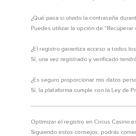
¿Qué pasa si olvido la contraseña duran
Puedes utilizar la opción de “Recuperar 
¿El registro garantiza acceso a todos lo
Sí, una vez registrado y verificado tend
¿Es seguro proporcionar mis datos pers
Sí, la plataforma cumple con la Ley de P
Optimizar el registro en Circus Casino e
Siguiendo estos consejos, podrás comen