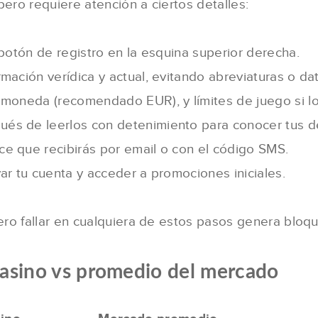
pero requiere atención a ciertos detalles:
l botón de registro en la esquina superior derecha.
rmación verídica y actual, evitando abreviaturas o da
, moneda (recomendado EUR), y límites de juego si l
ués de leerlos con detenimiento para conocer tus d
ce que recibirás por email o con el código SMS.
var tu cuenta y acceder a promociones iniciales.
ero fallar en cualquiera de estos pasos genera bloq
Casino vs promedio del mercado