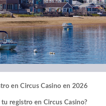
stro en Circus Casino en 2026
 tu registro en Circus Casino?