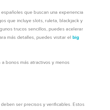
s españoles que buscan una experiencia
s que incluye slots, ruleta, blackjack y
gunos trucos sencillos, puedes acelerar
ara más detalles, puedes visitar el
big
rta a bonos más atractivos y menos
deben ser precisos y verificables. Estos