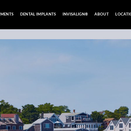
TMENTS
DENTAL IMPLANTS
INVISALIGN®
ABOUT
LOCATI