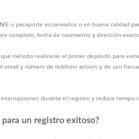
IE o pasaporte escaneados o en buena calidad para a
bre completo, fecha de nacimiento y dirección exa
ué método realizarás el primer depósito para evitar
n email y número de teléfono activos y de uso frecue
a interrupciones durante el registro y reduce tiempo
 para un registro exitoso?