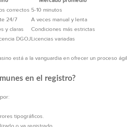
sino
Mercado promedio
os correctos
5-10 minutos
rte 24/7
A veces manual y lenta
s y claras
Condiciones más estrictas
licencia DGOJ
Licencias variadas
ino está a la vanguardia en ofrecer un proceso ágil
munes en el registro?
por:
rores tipográficos.
izado o ya registrado.