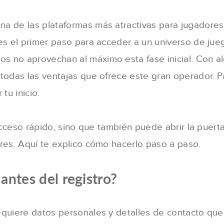
na de las plataformas más atractivas para jugadore
es el primer paso para acceder a un universo de juego
 no aprovechan al máximo esta fase inicial. Con al
todas las ventajas que ofrece este gran operador. P
u inicio.
l acceso rápido, sino que también puede abrir la pue
ores. Aquí te explico cómo hacerlo paso a paso.
antes del registro?
equiere datos personales y detalles de contacto que 