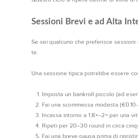
Sessioni Brevi e ad Alta Int
Se sei qualcuno che preferisce sessioni 
te.
Una sessione tipica potrebbe essere cos
Imposta un bankroll piccolo (ad esem
Fai una scommessa modesta (€0.10–€0
Incassa intorno a 1.8×–2× per una vit
Ripeti per 20–30 round in circa cinq
Fai una breve pausa prima di ripristin