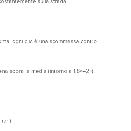
 costantemente sulla strada.
onta; ogni clic è una scommessa contro
ena sopra la media (intorno a 1.8×–2×).
rari)