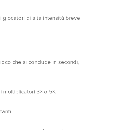
giocatori di alta intensità breve
gioco che si conclude in secondi,
moltiplicatori 3× o 5×.
.
tanti.