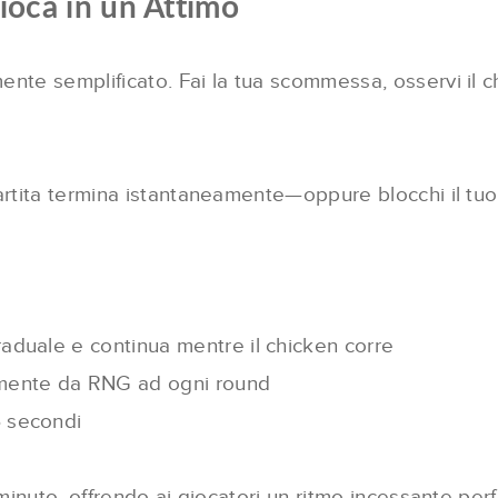
ioca in un Attimo
nte semplificato. Fai la tua scommessa, osservi il ch
artita termina istantaneamente—oppure blocchi il tuo 
aduale e continua mentre il chicken corre
mente da RNG ad ogni round
 secondi
 minuto, offrendo ai giocatori un ritmo incessante pe