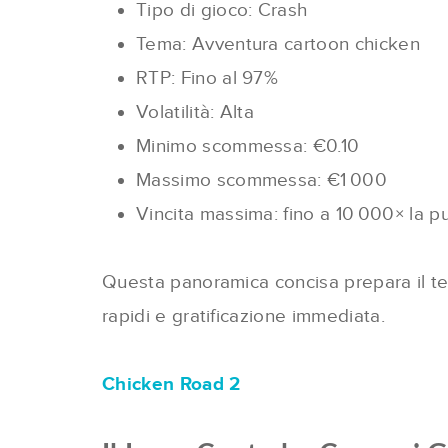
Tipo di gioco: Crash
Tema: Avventura cartoon chicken
RTP: Fino al 97%
Volatilità: Alta
Minimo scommessa: €0.10
Massimo scommessa: €1 000
Vincita massima: fino a 10 000× la p
Questa panoramica concisa prepara il terr
rapidi e gratificazione immediata.
Chicken Road 2