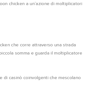
on chicken a un’azione di moltiplicatori
icken che corre attraverso una strada
 piccola somma e guarda il moltiplicatore
e di casinò coinvolgenti che mescolano