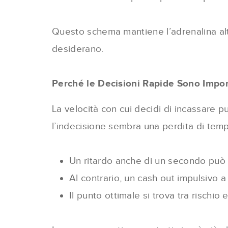
Questo schema mantiene l’adrenalina alta
desiderano.
Perché le Decisioni Rapide Sono Impor
La velocità con cui decidi di incassare p
l’indecisione sembra una perdita di tem
Un ritardo anche di un secondo può s
Al contrario, un cash out impulsivo 
Il punto ottimale si trova tra rischi