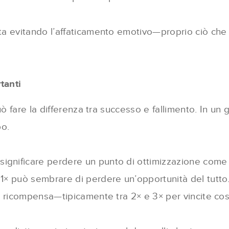
 evitando l’affaticamento emotivo—proprio ciò che i 
tanti
uò fare la differenza tra successo e fallimento. In un 
po.
ignificare perdere un punto di ottimizzazione come i 
a 1× può sembrare di perdere un’opportunità del tutto
o e ricompensa—tipicamente tra 2× e 3× per vincite cos