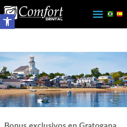
Bonus exclusivos en Gratogana