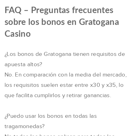
FAQ – Preguntas frecuentes
sobre los bonos en Gratogana
Casino
¿Los bonos de Gratogana tienen requisitos de
apuesta altos?
No. En comparación con la media del mercado,
los requisitos suelen estar entre x30 y x35, lo
que facilita cumplirlos y retirar ganancias.
¿Puedo usar los bonos en todas las
tragamonedas?