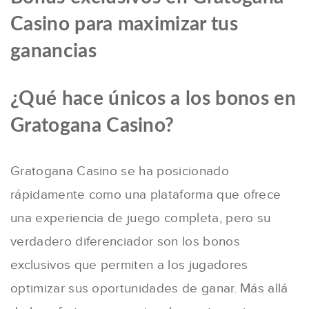
Casino para maximizar tus
ganancias
¿Qué hace únicos a los bonos en
Gratogana Casino?
Gratogana Casino se ha posicionado
rápidamente como una plataforma que ofrece
una experiencia de juego completa, pero su
verdadero diferenciador son los bonos
exclusivos que permiten a los jugadores
optimizar sus oportunidades de ganar. Más allá