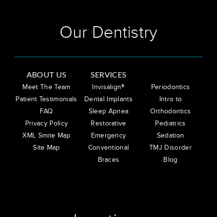
Our Dentistry
ABOUT US
SERVICES
Meet The Team
Invisalign®
Periodontics
Patient Testimonials
Dental Implants
Intro to
FAQ
Sleep Apnea
Orthodontics
Privacy Policy
Restorative
Pediatrics
XML Smite Map
Emergency
Sedation
Site Map
Conventional
TMJ Disorder
Braces
Blog